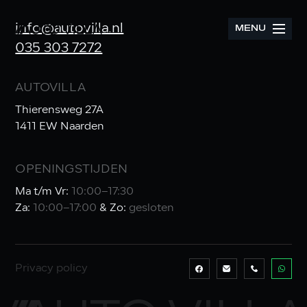
info@autovilla.nl
MENU
035 303 7272
AUTOVILLA
Thierensweg 27A
1411 EW Naarden
OPENINGSTIJDEN
Ma t/m Vr:
10:00–17:30
Za:
10:00–17:00
& Zo:
gesloten
Privacy policy