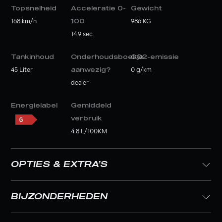
Topsnelheid
Acceleratie 0-
Gewicht
168 km/h
100
986 KG
14.9 sec.
Tankinhoud
Onderhoudsboekje
CO2-emissie
45 Liter
aanwezig?
0 g/km
dealer
Energielabel
Gemiddeld
verbruik
4.8 L/100KM
OPTIES & EXTRA’S
BIJZONDERHEDEN