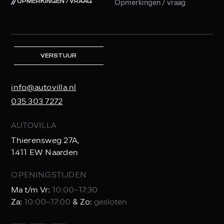
OPMERKINGEN / VRAAG
VERSTUUR
info@autovilla.nl
035 303 7272
AUTOVILLA
Thierensweg 27A,
1411 EW Naarden
OPENINGSTIJDEN
Ma t/m Vr:
10:00–17:30
Za:
10:00–17:00
& Zo:
gesloten