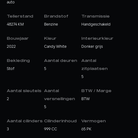
auto
Tellerstand
Brandstof
Transmissie
48274 KM
Benzine
Handgeschakeld
Bouwjaar
Kleur
Interieurkleur
2022
Candy White
Donker grijs
Bekleding
Aantal deuren
Aantal
Stof
5
zitplaatsen
5
Aantal sleutels
Aantal
BTW / Marge
2
versnellingen
BTW
5
Aantal cilinders
Cilinderinhoud
Vermogen
3
999 CC
65 PK