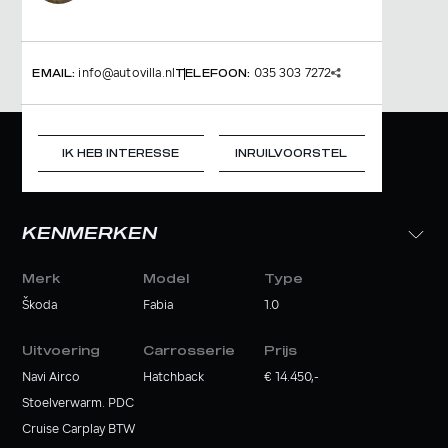
info@autovilla.nl
035 303 7272
EMAIL:
TELEFOON:
IK HEB INTERESSE
INRUILVOORSTEL
KENMERKEN
Merk
Model
Type
Škoda
Fabia
1.0
Uitvoering
Carrosserie
Prijs
Navi Airco
Hatchback
€ 14.450,-
Stoelverwarm. PDC
Cruise Carplay BTW