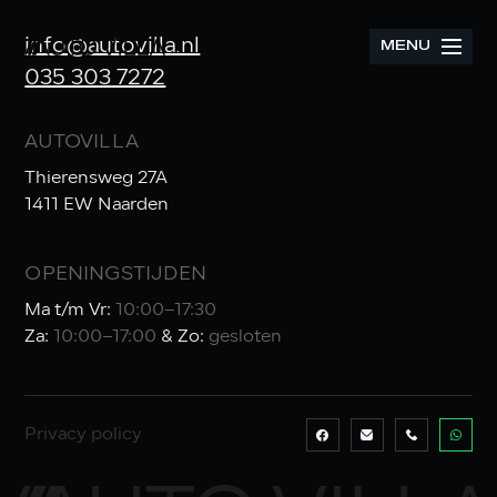
info@autovilla.nl
MENU
035 303 7272
AUTOVILLA
Thierensweg 27A
1411 EW Naarden
OPENINGSTIJDEN
Ma t/m Vr:
10:00–17:30
Za:
10:00–17:00
& Zo:
gesloten
Privacy policy