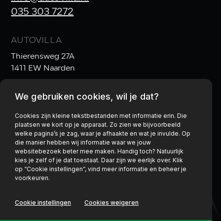
035 303 7272
AUTOVILLA
Thierensweg 27A
1411 EW Naarden
We gebruiken cookies, wil je dat?
OPENINGSTIJDEN
Ma t/m Vr:
10:00–17:30
Cookies zijn kleine tekstbestanden met informatie erin. Die
plaatsen we kort op je apparaat. Zo zien we bijvoorbeeld
Za:
10:00–17:00
& Zo:
gesloten
welke pagina’s je zag, waar je afhaakte en wat je invulde. Op
die manier hebben wij informatie waar we jouw
websitebezoek beter mee maken. Handig toch? Natuurlijk
kies je zelf of je dat toestaat. Daar zijn we eerlijk over. Klik
op “Cookie instellingen”, vind meer informatie en beheer je
Privacy policy
voorkeuren.
Cookie instellingen
Cookies weigeren