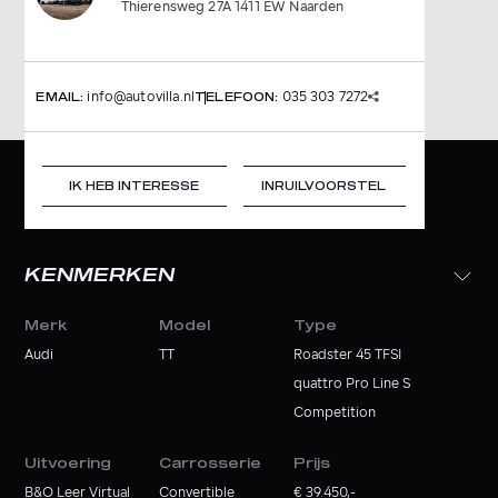
Thierensweg 27A 1411 EW Naarden
info@autovilla.nl
035 303 7272
EMAIL:
TELEFOON:
IK HEB INTERESSE
INRUILVOORSTEL
KENMERKEN
Merk
Model
Type
Audi
TT
Roadster 45 TFSI
quattro Pro Line S
Competition
Uitvoering
Carrosserie
Prijs
B&O Leer Virtual
Convertible
€ 39.450,-