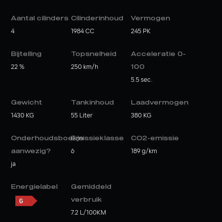
Aantal cilinders
Cilinderinhoud
Vermogen
4
1984 CC
245 PK
Bijtelling
Topsnelheid
Acceleratie 0-
22 %
250 km/h
100
5.5 sec.
Gewicht
Tankinhoud
Laadvermogen
1430 KG
55 Liter
380 KG
Onderhoudsboekje
Emissieklasse
CO2-emissie
aanwezig?
6
189 g/km
ja
Energielabel
Gemiddeld
verbruik
7.2 L/100KM