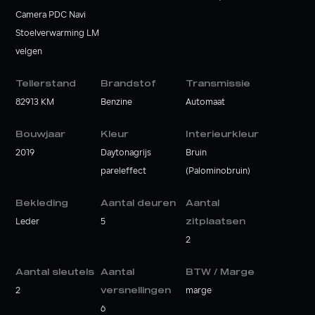
Camera PDC Navi
Stoelverwarming LM
velgen
Tellerstand
Brandstof
Transmissie
82913 KM
Benzine
Automaat
Bouwjaar
Kleur
Interieurkleur
2019
Daytonagrijs
Bruin
pareleffect
(Palominobruin)
Bekleding
Aantal deuren
Aantal
Leder
5
zitplaatsen
2
Aantal sleutels
Aantal
BTW / Marge
2
versnellingen
marge
6