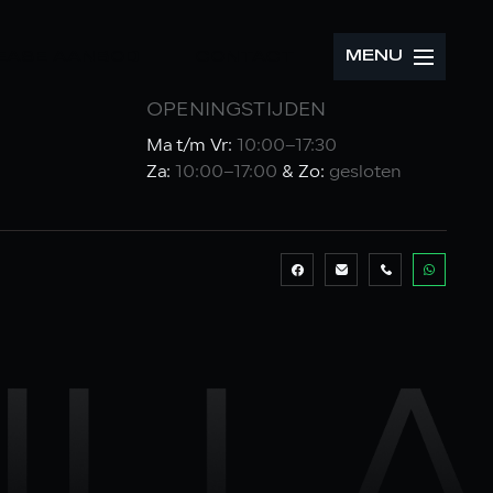
MENU
LEASE AANBOD
CONTACT
OPENINGSTIJDEN
Ma t/m Vr:
10:00–17:30
Za:
10:00–17:00
& Zo:
gesloten