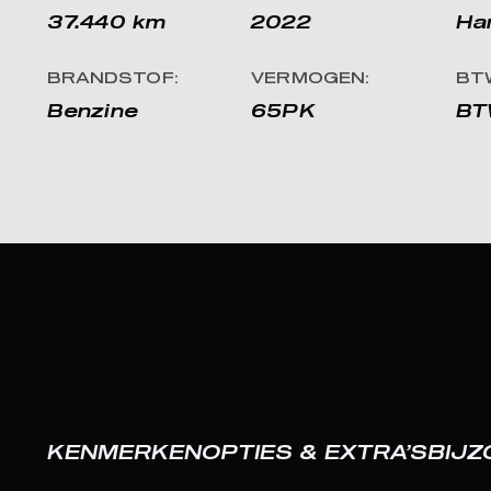
37.440 km
2022
Ha
BRANDSTOF:
VERMOGEN:
BT
Benzine
65PK
BT
KENMERKEN
OPTIES & EXTRA’S
BIJ