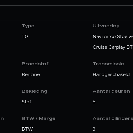
Type
Uitvoering
1.0
Navi Airco Stoel
Cruise Carplay B
Brandstof
Transmissie
Benzine
Handgeschakeld
Bekleding
Aantal deuren
Stof
5
en
BTW / Marge
Aantal cilinder
BTW
3