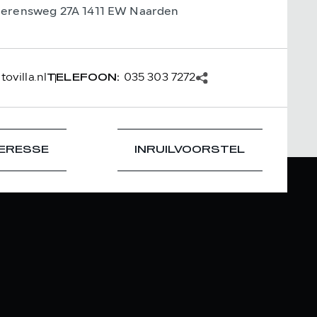
ierensweg 27A 1411 EW Naarden
ovilla.nl
035 303 7272
TELEFOON:
TERESSE
INRUILVOORSTEL