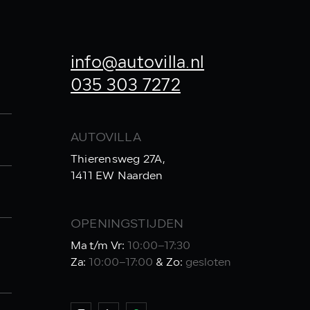
info@autovilla.nl
035 303 7272
AUTOVILLA
Thierensweg 27A,
1411 EW Naarden
OPENINGSTIJDEN
Ma t/m Vr:
10:00–17:30
Za:
10:00–17:00
& Zo:
gesloten