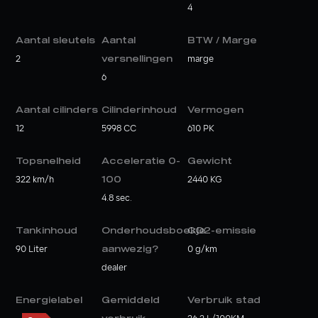
4
Aantal sleutels
Aantal
BTW / Marge
2
versnellingen
marge
6
Aantal cilinders
Cilinderinhoud
Vermogen
12
5998 CC
610 PK
Topsnelheid
Acceleratie 0-
Gewicht
322 km/h
100
2440 KG
4.8 sec.
Tankinhoud
Onderhoudsboekje
CO2-emissie
90 Liter
aanwezig?
0 g/km
dealer
Energielabel
Gemiddeld
Verbruik stad