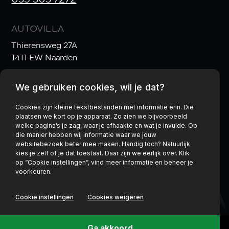
AUTOVILLA
Thierensweg 27A
1411 EW Naarden
We gebruiken cookies, wil je dat?
OPENINGSTIJDEN
Ma t/m Vr:
10:00–17:30
Cookies zijn kleine tekstbestanden met informatie erin. Die
plaatsen we kort op je apparaat. Zo zien we bijvoorbeeld
Za:
10:00–17:00
& Zo:
gesloten
welke pagina’s je zag, waar je afhaakte en wat je invulde. Op
die manier hebben wij informatie waar we jouw
websitebezoek beter mee maken. Handig toch? Natuurlijk
kies je zelf of je dat toestaat. Daar zijn we eerlijk over. Klik
op “Cookie instellingen”, vind meer informatie en beheer je
Privacy policy
voorkeuren.
Cookie instellingen
Cookies weigeren
Ga akkoord