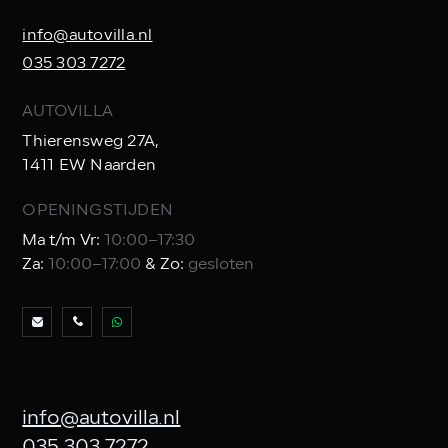
info@autovilla.nl
035 303 7272
AUTOVILLA
Thierensweg 27A,
1411 EW Naarden
OPENINGSTIJDEN
Ma t/m Vr:
10:00–17:30
Za:
10:00–17:00
& Zo:
gesloten
info@autovilla.nl
035 303 7272