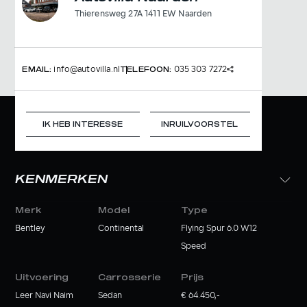
Thierensweg 27A 1411 EW Naarden
info@autovilla.nl
035 303 7272
EMAIL:
TELEFOON:
IK HEB INTERESSE
INRUILVOORSTEL
KENMERKEN
Merk
Model
Type
Bentley
Continental
Flying Spur 6.0 W12
Speed
Uitvoering
Carrosserie
Prijs
Leer Navi Naim
Sedan
€ 64.450,-