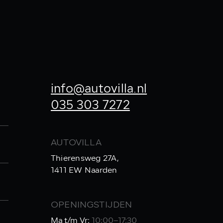
info@autovilla.nl
035 303 7272
AUTOVILLA
Thierensweg 27A,
1411 EW Naarden
OPENINGSTIJDEN
Ma t/m Vr:
10:00–17:30