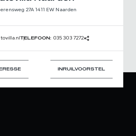
ierensweg 27A 1411 EW Naarden
ovilla.nl
035 303 7272
TELEFOON:
TERESSE
INRUILVOORSTEL