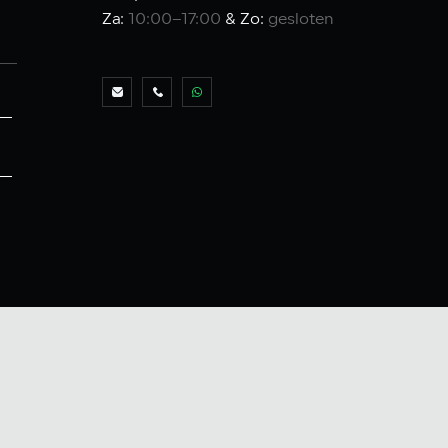
Za:
10:00–17:00
& Zo:
gesloten