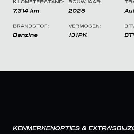
KILOMETERSTAND:
BOUWJAAR:
TR
7.314 km
2025
Au
BRANDSTOF:
VERMOGEN:
BT
Benzine
131PK
BT
KENMERKEN
OPTIES & EXTRA’S
BIJ