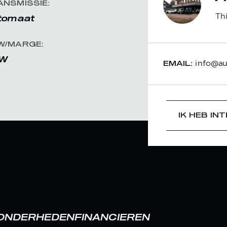
ANSMISSIE:
Th
tomaat
W/MARGE:
W
info@aut
EMAIL:
IK HEB IN
ZONDERHEDEN
FINANCIEREN