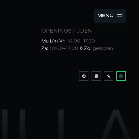
MENU
LEASE AANBOD
CONTACT
OPENINGSTIJDEN
Ma t/m Vr:
10:00–17:30
Za:
10:00–17:00
& Zo:
gesloten