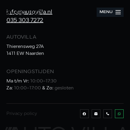
info@autovilla.nl
MENU
035 303 7272
AUTOVILLA
Thierensweg 27A
1411 EW Naarden
OPENINGSTIJDEN
Ma t/m Vr:
10:00–17:30
Za:
10:00–17:00
& Zo:
gesloten
Privacy policy