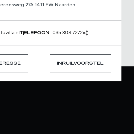
ierensweg 27A 1411 EW Naarden
ovilla.nl
035 303 7272
TELEFOON:
TERESSE
INRUILVOORSTEL