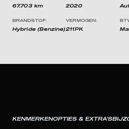
67.703 km
2020
Au
BRANDSTOF:
VERMOGEN:
BT
Hybride (Benzine)
211PK
Ma
KENMERKEN
OPTIES & EXTRA’S
BIJ