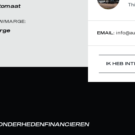
Th
tomaat
W/MARGE:
rge
info@aut
EMAIL:
IK HEB IN
ZONDERHEDEN
FINANCIEREN