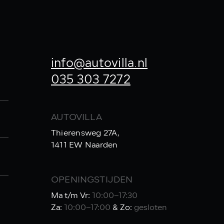
info@autovilla.nl
035 303 7272
AUTOVILLA
Thierensweg 27A,
1411 EW Naarden
OPENINGSTIJDEN
Ma t/m Vr:
10:00–17:30
Za:
10:00–17:00
& Zo:
gesloten