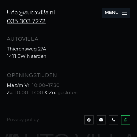
info@autovilla.nl
MENU
035 303 7272
AUTOVILLA
Thierensweg 27A
1411 EW Naarden
OPENINGSTIJDEN
Ma t/m Vr:
10:00–17:30
Za:
10:00–17:00
& Zo:
gesloten
Privacy policy