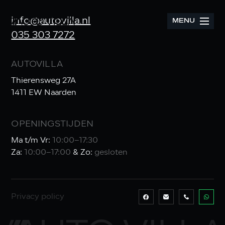
info@autovilla.nl
MENU
035 303 7272
AUTOVILLA
Thierensweg 27A
1411 EW Naarden
OPENINGSTIJDEN
Ma t/m Vr:
10:00–17:30
Za:
10:00–17:00
& Zo:
gesloten
Privacy policy