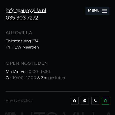
info@autovilla.nl
MENU
035 303 7272
AUTOVILLA
Thierensweg 27A
1411 EW Naarden
OPENINGSTIJDEN
Ma t/m Vr:
10:00–17:30
Za:
10:00–17:00
& Zo:
gesloten
Privacy policy