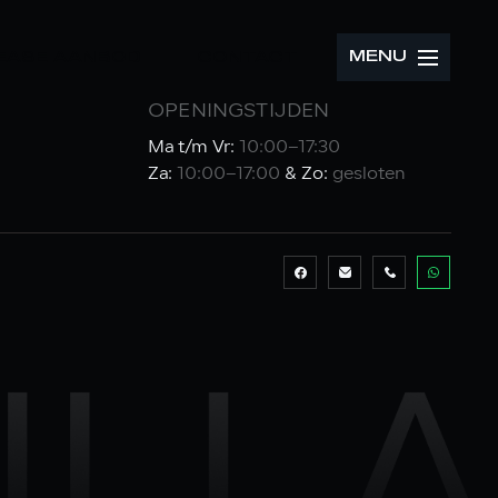
MENU
LEASE AANBOD
CONTACT
OPENINGSTIJDEN
Ma t/m Vr:
10:00–17:30
Za:
10:00–17:00
& Zo:
gesloten