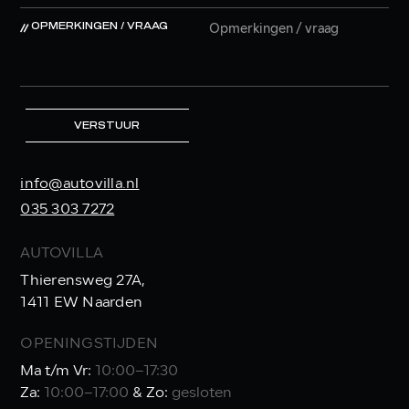
OPMERKINGEN / VRAAG
VERSTUUR
info@autovilla.nl
035 303 7272
AUTOVILLA
Thierensweg 27A,
1411 EW Naarden
OPENINGSTIJDEN
Ma t/m Vr:
10:00–17:30
Za:
10:00–17:00
& Zo:
gesloten