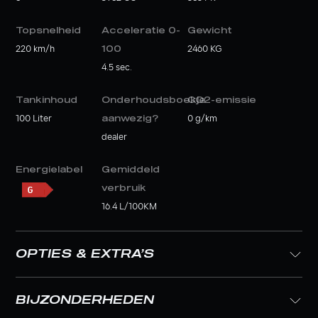
Topsnelheid
Acceleratie 0-
Gewicht
220 km/h
100
2460 KG
4.5 sec.
Tankinhoud
Onderhoudsboekje
CO2-emissie
100 Liter
aanwezig?
0 g/km
dealer
Energielabel
Gemiddeld
verbruik
16.4 L/100KM
OPTIES & EXTRA’S
BIJZONDERHEDEN