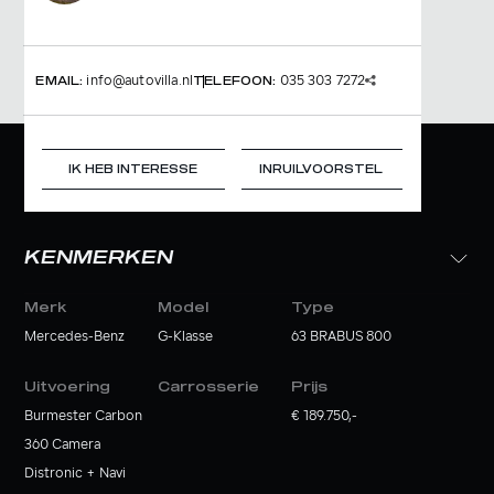
info@autovilla.nl
035 303 7272
EMAIL:
TELEFOON:
IK HEB INTERESSE
INRUILVOORSTEL
KENMERKEN
Merk
Model
Type
Mercedes-Benz
G-Klasse
63 BRABUS 800
Uitvoering
Carrosserie
Prijs
Burmester Carbon
€ 189.750,-
360 Camera
Distronic + Navi