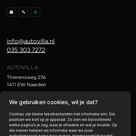
info@autovilla.nl
035 303 7272
AUTOVILLA
Thierensweg 27A
1411 EW Naarden
We gebruiken cookies, wil je dat?
OPENINGSTIJDEN
Ma t/m Vr:
10:00–17:30
Cookies zijn kleine tekstbestanden met informatie erin. Die
plaatsen we kort op je apparaat. Zo zien we bijvoorbeeld
Za:
10:00–17:00
& Zo:
gesloten
welke pagina’s je zag, waar je afhaakte en wat je invulde. Op
die manier hebben wij informatie waar we jouw
websitebezoek beter mee maken. Handig toch? Natuurlijk