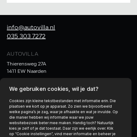
info@autovilla.nl
035 303 7272
AUTOVILLA
Thierensweg 27A
1411 EW Naarden
We gebruiken cookies, wil je dat?
OPENINGSTIJDEN
Ma t/m Vr:
10:00–17:30
Cookies zijn kleine tekstbestanden met informatie erin. Die
plaatsen we kort op je apparaat. Zo zien we bijvoorbeeld
Za:
10:00–17:00
& Zo:
gesloten
welke pagina’s je zag, waar je afhaakte en wat je invulde. Op
die manier hebben wij informatie waar we jouw
websitebezoek beter mee maken. Handig toch? Natuurlijk
kies je zelf of je dat toestaat. Daar zijn we eerlijk over. Klik
op “Cookie instellingen”, vind meer informatie en beheer je
Privacy policy