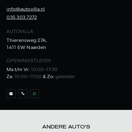
info@autovilla.nl
035 303 7272
AUTOVILLA
Thierensweg 27A,
1411 EW Naarden
OPENINGSTIJDEN
Ma t/m Vr:
10:00–17:30
Za:
10:00–17:00
& Zo:
gesloten
ANDERE AUTO'S