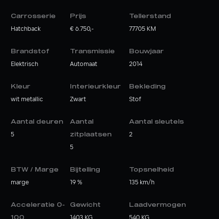
Carrosserie
Prijs
Tellerstand
Hatchback
€ 6.750,-
77705 KM
Brandstof
Transmissie
Bouwjaar
Elektrisch
Automaat
2014
Kleur
Interieurkleur
Bekleding
wit metallic
Zwart
Stof
Aantal deuren
Aantal
Aantal sleutels
5
zitplaatsen
2
5
BTW / Marge
Bijtelling
Topsnelheid
marge
19 %
135 km/h
Acceleratie 0-
Gewicht
Laadvermogen
100
1403 KG
540 KG