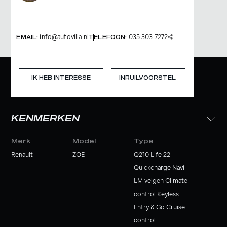
info@autovilla.nl
035 303 7272
EMAIL:
TELEFOON:
IK HEB INTERESSE
INRUILVOORSTEL
KENMERKEN
Merk
Model
Type
Renault
ZOE
Q210 Life 22
Quickcharge Navi
LM velgen Climate
control Keyless
Entry & Go Cruise
control