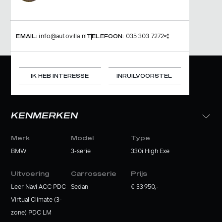
info@autovilla.nl
035 303 7272
EMAIL:
TELEFOON:
IK HEB INTERESSE
INRUILVOORSTEL
KENMERKEN
Merk
Model
Type
BMW
3-serie
330i High Exe
Uitvoering
Carrosserie
Prijs
Leer Navi ACC PDC
Sedan
€ 33.950,-
Virtual Climate (3-
zone) PDC LM