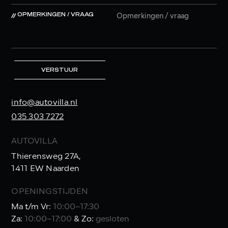
OPMERKINGEN / VRAAG
VERSTUUR
info@autovilla.nl
035 303 7272
AUTOVILLA
Thierensweg 27A,
1411 EW Naarden
OPENINGSTIJDEN
Ma t/m Vr:
10:00–17:30
Za:
10:00–17:00
& Zo:
gesloten