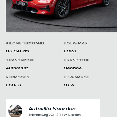
KILOMETERSTAND:
BOUWJAAR:
89.641 km
2023
TRANSMISSIE:
BRANDSTOF:
Automaat
Benzine
VERMOGEN:
BTW/MARGE:
258PK
BTW
Autovilla Naarden
Thierensweg 27A 1411 EW Naarden