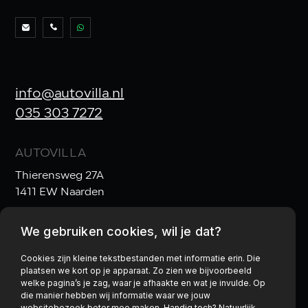
info@autovilla.nl
035 303 7272
AUTOVILLA
Thierensweg 27A
1411 EW Naarden
We gebruiken cookies, wil je dat?
OPENINGSTIJDEN
Ma t/m Vr:
10:00–17:30
Cookies zijn kleine tekstbestanden met informatie erin. Die
plaatsen we kort op je apparaat. Zo zien we bijvoorbeeld
Za:
10:00–17:00
& Zo:
gesloten
welke pagina’s je zag, waar je afhaakte en wat je invulde. Op
die manier hebben wij informatie waar we jouw
websitebezoek beter mee maken. Handig toch? Natuurlijk