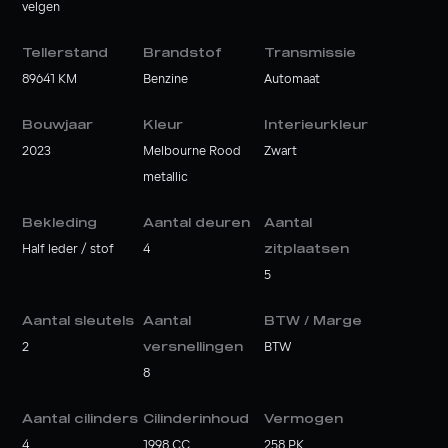
velgen
Tellerstand
Brandstof
Transmissie
89641 KM
Benzine
Automaat
Bouwjaar
Kleur
Interieurkleur
2023
Melbourne Rood
Zwart
metallic
Bekleding
Aantal deuren
Aantal
Half leder / stof
4
zitplaatsen
5
Aantal sleutels
Aantal
BTW / Marge
2
versnellingen
BTW
8
Aantal cilinders
Cilinderinhoud
Vermogen
4
1998 CC
258 PK