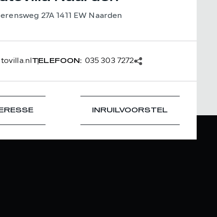
ierensweg 27A 1411 EW Naarden
ovilla.nl
035 303 7272
TELEFOON:
TERESSE
INRUILVOORSTEL