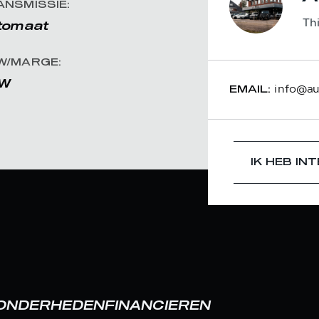
ANSMISSIE:
Th
tomaat
W/MARGE:
W
info@aut
EMAIL:
IK HEB IN
ZONDERHEDEN
FINANCIEREN