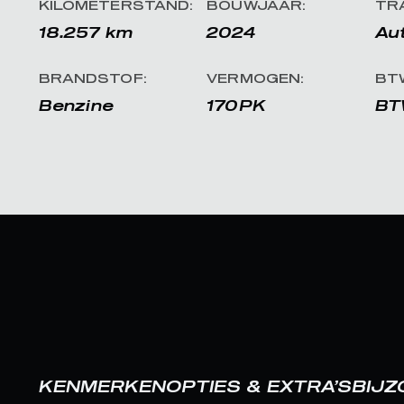
KILOMETERSTAND:
BOUWJAAR:
TR
18.257 km
2024
Au
BRANDSTOF:
VERMOGEN:
BT
Benzine
170PK
BT
KENMERKEN
OPTIES & EXTRA’S
BIJ