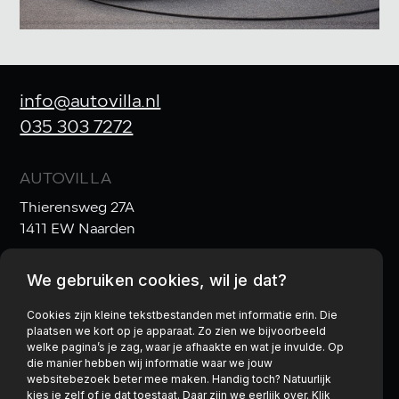
info@autovilla.nl
035 303 7272
AUTOVILLA
Thierensweg 27A
1411 EW Naarden
We gebruiken cookies, wil je dat?
OPENINGSTIJDEN
Ma t/m Vr:
10:00–17:30
Cookies zijn kleine tekstbestanden met informatie erin. Die
plaatsen we kort op je apparaat. Zo zien we bijvoorbeeld
Za:
10:00–17:00
& Zo:
gesloten
welke pagina’s je zag, waar je afhaakte en wat je invulde. Op
die manier hebben wij informatie waar we jouw
websitebezoek beter mee maken. Handig toch? Natuurlijk
kies je zelf of je dat toestaat. Daar zijn we eerlijk over. Klik