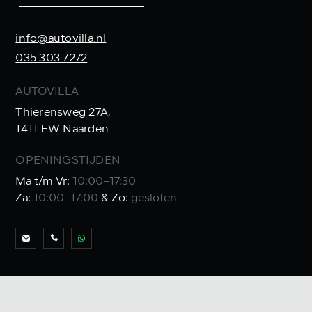
info@autovilla.nl
035 303 7272
AUTOVILLA
Thierensweg 27A,
1411 EW Naarden
OPENINGSTIJDEN
Ma t/m Vr:
10:00–17:30
Za:
10:00–17:00
& Zo:
gesloten