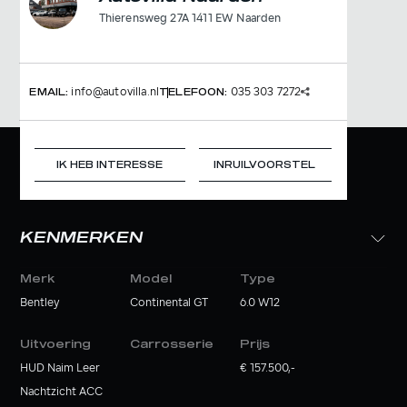
Thierensweg 27A 1411 EW Naarden
info@autovilla.nl
035 303 7272
EMAIL:
TELEFOON:
IK HEB INTERESSE
INRUILVOORSTEL
KENMERKEN
Merk
Model
Type
Bentley
Continental GT
6.0 W12
Uitvoering
Carrosserie
Prijs
HUD Naim Leer
€ 157.500,-
Nachtzicht ACC