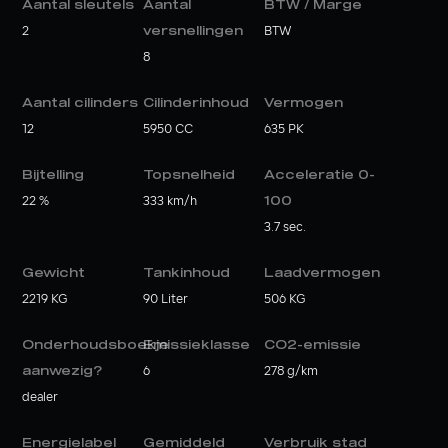
Aantal sleutels
Aantal
BTW / Marge
2
versnellingen
BTW
8
Aantal cilinders
Cilinderinhoud
Vermogen
12
5950 CC
635 PK
Bijtelling
Topsnelheid
Acceleratie 0-
22 %
333 km/h
100
3.7 sec.
Gewicht
Tankinhoud
Laadvermogen
2219 KG
90 Liter
506 KG
Onderhoudsboekje
Emissieklasse
CO2-emissie
aanwezig?
6
278 g/km
dealer
Energielabel
Gemiddeld
Verbruik stad