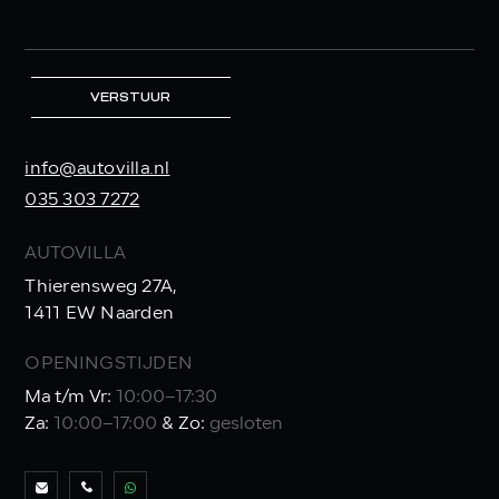
VERSTUUR
info@autovilla.nl
035 303 7272
AUTOVILLA
Thierensweg 27A,
1411 EW Naarden
OPENINGSTIJDEN
Ma t/m Vr:
10:00–17:30
Za:
10:00–17:00
& Zo:
gesloten