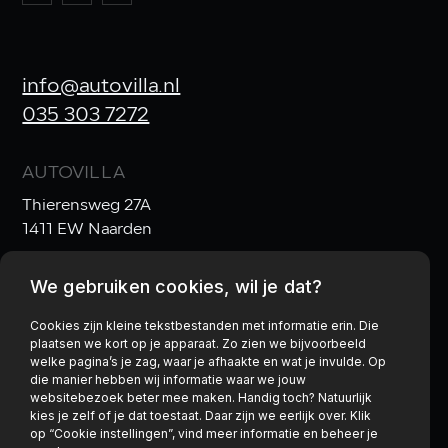
info@autovilla.nl
035 303 7272
AUTOVILLA
Thierensweg 27A
1411 EW Naarden
We gebruiken cookies, wil je dat?
OPENINGSTIJDEN
Ma t/m Vr:
10:00–17:30
Cookies zijn kleine tekstbestanden met informatie erin. Die
plaatsen we kort op je apparaat. Zo zien we bijvoorbeeld
Za:
10:00–17:00
& Zo:
gesloten
welke pagina’s je zag, waar je afhaakte en wat je invulde. Op
die manier hebben wij informatie waar we jouw
websitebezoek beter mee maken. Handig toch? Natuurlijk
kies je zelf of je dat toestaat. Daar zijn we eerlijk over. Klik
op “Cookie instellingen”, vind meer informatie en beheer je
Privacy policy