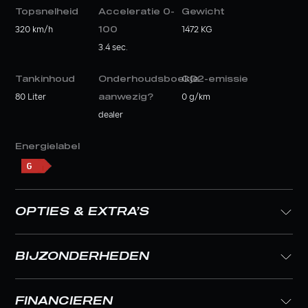
Topsnelheid
Acceleratie 0-
Gewicht
320 km/h
100
1472 KG
3.4 sec.
Tankinhoud
Onderhoudsboekje
CO2-emissie
80 Liter
aanwezig?
0 g/km
dealer
Energielabel
OPTIES & EXTRA’S
BIJZONDERHEDEN
FINANCIEREN