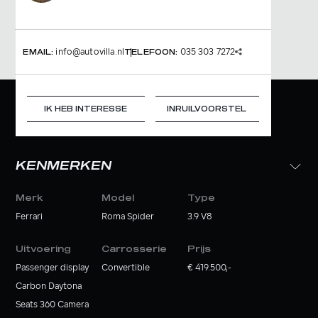
info@autovilla.nl
035 303 7272
EMAIL:
TELEFOON:
IK HEB INTERESSE
INRUILVOORSTEL
KENMERKEN
Merk
Model
Type
Ferrari
Roma Spider
3.9 V8
Uitvoering
Carrosserie
Prijs
Passenger display
Convertible
€ 419.500,-
Carbon Daytona
Seats 360 Camera