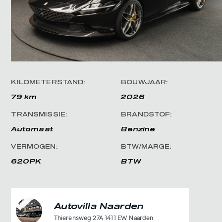
KILOMETERSTAND:
BOUWJAAR:
79 km
2026
TRANSMISSIE:
BRANDSTOF:
Automaat
Benzine
VERMOGEN:
BTW/MARGE:
620PK
BTW
Autovilla Naarden
Thierensweg 27A 1411 EW Naarden