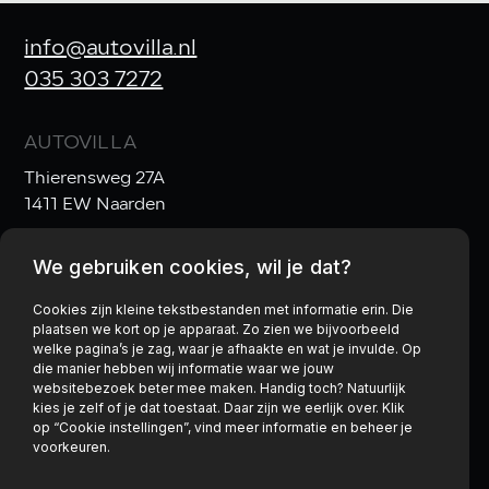
info@autovilla.nl
035 303 7272
AUTOVILLA
Thierensweg 27A
1411 EW Naarden
We gebruiken cookies, wil je dat?
OPENINGSTIJDEN
Ma t/m Vr:
10:00–17:30
Cookies zijn kleine tekstbestanden met informatie erin. Die
plaatsen we kort op je apparaat. Zo zien we bijvoorbeeld
Za:
10:00–17:00
& Zo:
gesloten
welke pagina’s je zag, waar je afhaakte en wat je invulde. Op
die manier hebben wij informatie waar we jouw
websitebezoek beter mee maken. Handig toch? Natuurlijk
kies je zelf of je dat toestaat. Daar zijn we eerlijk over. Klik
op “Cookie instellingen”, vind meer informatie en beheer je
Privacy policy
voorkeuren.