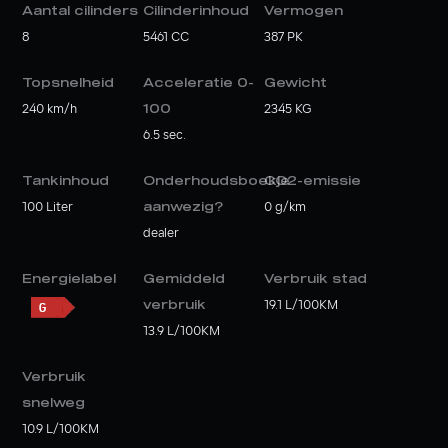
Aantal cilinders
Cilinderinhoud
Vermogen
8
5461 CC
387 PK
Topsnelheid
Acceleratie 0-
Gewicht
240 km/h
100
2345 KG
6.5 sec.
Tankinhoud
Onderhoudsboekje
CO2-emissie
100 Liter
aanwezig?
0 g/km
dealer
Energielabel
Gemiddeld
Verbruik stad
verbruik
19.1 L/100KM
13.9 L/100KM
Verbruik
snelweg
10.9 L/100KM