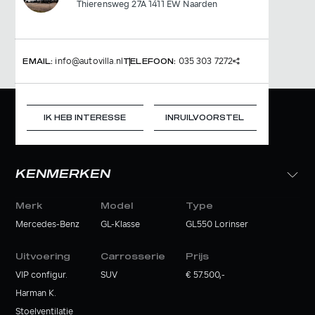
Thierensweg 27A 1411 EW Naarden
info@autovilla.nl
035 303 7272
EMAIL:
TELEFOON:
IK HEB INTERESSE
INRUILVOORSTEL
KENMERKEN
Merk
Model
Type
Mercedes-Benz
GL-Klasse
GL550 Lorinser
Uitvoering
Carrosserie
Prijs
VIP configur.
SUV
€ 57.500,-
Harman K.
Stoelventilatie