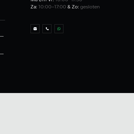
Ma t/m Vr:
10:00–17:30
Za:
10:00–17:00
& Zo:
gesloten