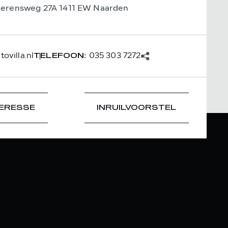
ierensweg 27A 1411 EW Naarden
ovilla.nl
035 303 7272
TELEFOON:
TERESSE
INRUILVOORSTEL