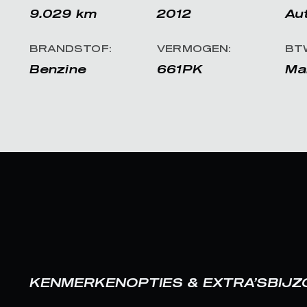
9.029 km
2012
Au
BRANDSTOF:
VERMOGEN:
BT
Benzine
661PK
Ma
KENMERKEN
OPTIES & EXTRA’S
BIJ