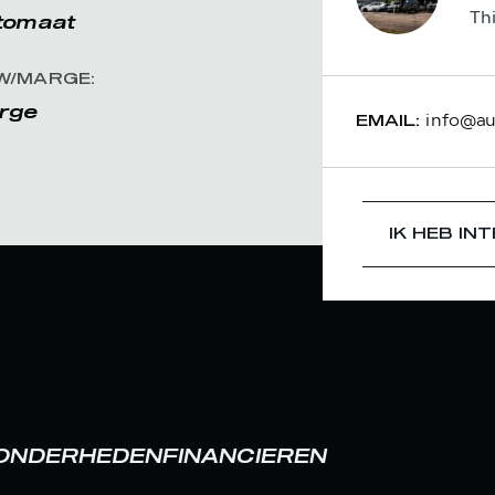
Th
tomaat
W/MARGE:
rge
info@aut
EMAIL:
IK HEB IN
ZONDERHEDEN
FINANCIEREN