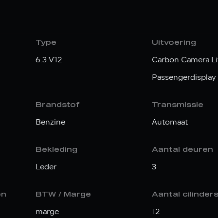
Type
Uitvoering
6.3 V12
Carbon Camera Li
Passengerdisplay
Brandstof
Transmissie
Benzine
Automaat
Bekleding
Aantal deuren
Leder
3
en
BTW / Marge
Aantal cilinder
marge
12